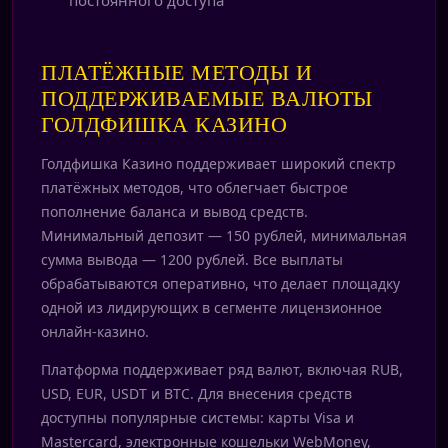
ПЛАТЁЖНЫЕ МЕТОДЫ И
ПОДДЕРЖИВАЕМЫЕ ВАЛЮТЫ
ГОЛДФИШКА КАЗИНО
Голдфишка Казино поддерживает широкий спектр
платёжных методов, что облегчает быстрое
пополнение баланса и вывод средств.
Минимальный депозит — 150 рублей, минимальная
сумма вывода — 1200 рублей. Все выплаты
обрабатываются оперативно, что делает площадку
одной из лидирующих в сегменте лицензионное
онлайн-казино.
Платформа поддерживает ряд валют, включая RUB,
USD, EUR, USDT и BTC. Для внесения средств
доступны популярные системы: карты Visa и
Mastercard, электронные кошельки WebMoney,