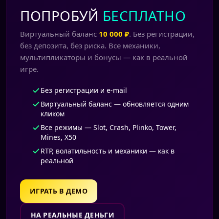
ПОПРОБУЙ
БЕСПЛАТНО
Виртуальный баланс
10 000 ₽
. Без регистрации,
без депозита, без риска. Все механики,
мультипликаторы и бонусы — как в реальной
игре.
Без регистрации и e-mail
Виртуальный баланс — обновляется одним
кликом
Все режимы — Slot, Crash, Plinko, Tower,
Mines, X50
RTP, волатильность и механики — как в
реальной
ИГРАТЬ В ДЕМО
НА РЕАЛЬНЫЕ ДЕНЬГИ