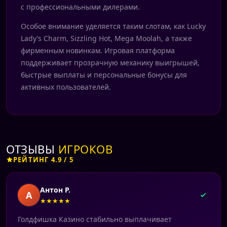
с профессиональными дилерами.
Особое внимание уделяется таким слотам, как Lucky
Lady’s Charm, Sizzling Hot, Mega Moolah, а также
фирменным новинкам. Игровая платформа
поддерживает прозрачную механику выигрышей,
быстрые выплаты и персональные бонусы для
активных пользователей.
ОТЗЫВЫ
ИГРОКОВ
РЕЙТИНГ 4.9 / 5
Антон Р.
А
★
★
★
★
★
Голдфишка Казино стабильно выплачивает