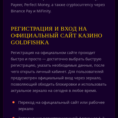
Payeer, Perfect Money, а также cryptocurrency через
Binance Pay и MiFinity.
РЕГИСТРАЦИЯ И ВХОД НА
ОФИЦИАЛЬНЫЙ САЙТ КАЗИНО
GOLDFISHKA
Регистрация на официальном сайте проходит
быстро и просто — достаточно выбрать быструю
регистрацию, указать необходимые данные, после
чего открыть личный кабинет. Для пользователей
предусмотрен официальный вход через зеркало,
позволяющий обходить блокировки и использовать
актуальное зеркало на сегодня в любое время.
Переход на официальный сайт или рабочее
зеркало
Заполнение регистрационной формы за 1-2