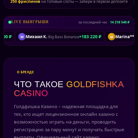
250 фриспинов
на топовые слоты — забери в первом депозите
LIVE ВЫИГРЫШИ
за последний час ·
14 218 540 ₽
+183 220 ₽
Михаил К.
Marina***
·
Big Bass Bonanza
·
Sweet Bo
М
M
О БРЕНДЕ
ЧТО ТАКОЕ
GOLDFISHKA
CASINO
Голдфишка Казино – надежная площадка для
тех, кто ищет лицензионное онлайн казино с
возможностью играть на деньги, проводить
регистрацию за пару минут и получать быстрые
выплаты. Официальный сайт казино