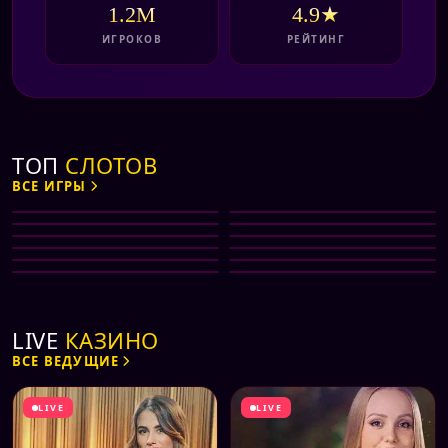
1.2M
4.9★
ИГРОКОВ
РЕЙТИНГ
ТОП
СЛОТОВ
ВСЕ ИГРЫ
Gates of Olympus 1000
Big Bass Bonanza
HOT
Diamond of Jungle
Aztec Clusters
NEW
PRAGMATIC PLAY
PRAGMATIC PLAY
Divine Divas
Dreamshock
TOP
NETENT
PRAGMATIC PLAY
Hot Fruit
Phoenix Rising
NEW
PLAY’N GO
NETENT
Fruit Machine
Capymania Yellow
HOT
MICROGAMING
PLAY’N GO
Big Win x25
Fab Farm
MICROGAMING
PRAGMATIC PLAY
NETENT
PLAY’N GO
LIVE
КАЗИНО
ВСЕ ВЕДУЩИЕ
LIVE
LIVE