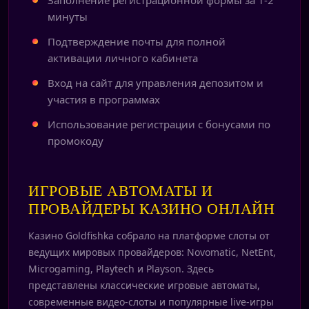
минуты
Подтверждение почты для полной
активации личного кабинета
Вход на сайт для управления депозитом и
участия в программах
Использование регистрации с бонусами по
промокоду
ИГРОВЫЕ АВТОМАТЫ И
ПРОВАЙДЕРЫ КАЗИНО ОНЛАЙН
Казино Goldfishka собрало на платформе слоты от
ведущих мировых провайдеров: Novomatic, NetEnt,
Microgaming, Playtech и Playson. Здесь
представлены классические игровые автоматы,
современные видео-слоты и популярные live-игры